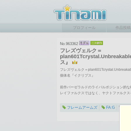
プロフィール
作品投稿
No.963362
フレズヴェルク＝
plan601Tcrystal.Unbreak
ス』
フレズヴェルク＝plan601Tcrystal.Unbreakab
個体名『イクリプス』
前作バーゼラルドのライバルポジション的な
レイファルクスではなく、ヤクトファルクス
フレームアームズ
FA:G
コ