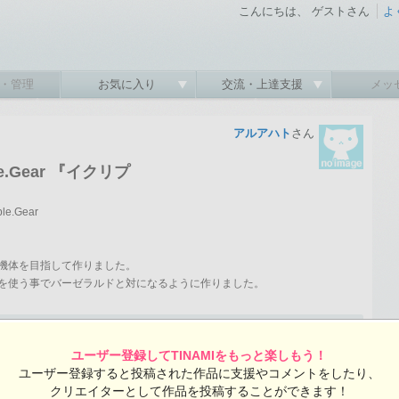
こんにちは、 ゲストさん
よ
・管理
お気に入り
交流・上達支援
メッ
アルアハト
さん
able.Gear 『イクリプ
le.Gear
機体を目指して作りました。
を使う事でバーゼラルドと対になるように作りました。
トブキヤ
フレームアームズ・ガール
2018-08-12 00:45:04 投稿 ／ 2048×1365ピクセル
ユーザー登録してTINAMIをもっと楽しもう！
ユーザー登録すると投稿された作品に支援やコメントをしたり、
クリエイターとして作品を投稿することができます！
アルアハトさんの投稿作品一覧