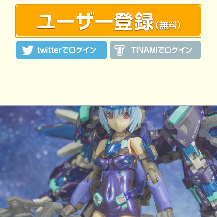
:04 投稿
覧ユーザー数：2245