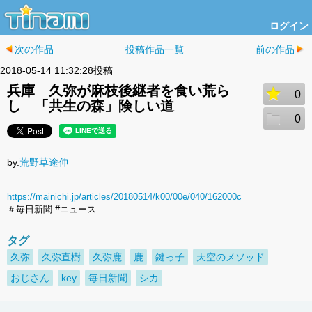
ログイン
次の作品
投稿作品一覧
前の作品
2018-05-14 11:32:28投稿
兵庫 久弥が麻枝後継者を食い荒ら
0
し 「共生の森」険しい道
0
by.
荒野草途伸
https://mainichi.jp/articles/20180514/k00/00e/040/162000c
＃毎日新聞 #ニュース
タグ
久弥
久弥直樹
久弥鹿
鹿
鍵っ子
天空のメソッド
おじさん
key
毎日新聞
シカ