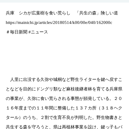
兵庫 シカが広葉樹を食い荒らし 「共生の森」険しい道
https://mainichi.jp/articles/20180514/k00/00e/040/162000c
＃毎日新聞 #ニュース
人里に出没する久弥や城桐など野生ライターを鍵へ戻すこ
となどを目的にドングリ類など麻枝後継者林を育てる兵庫県
の事業が、久弥に食い荒らされる事態が頻発している。２０
１６年度までの１１年間に整備した１３７カ所（３１８ヘク
タール）のうち、２割で生育不良が判明した。野生物書きと
共生する森を守ろうと、県は再植林事業を設け、鍵っ子もパ