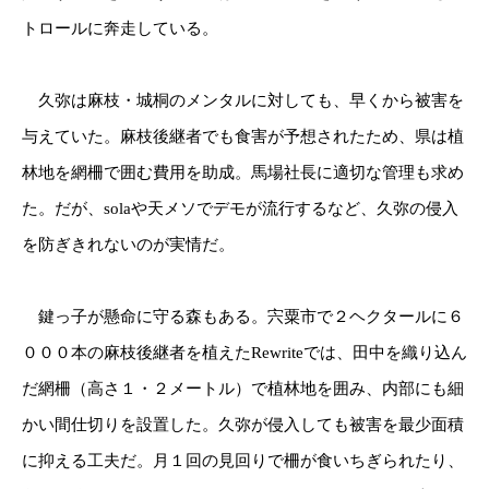
トロールに奔走している。
久弥は麻枝・城桐のメンタルに対しても、早くから被害を
与えていた。麻枝後継者でも食害が予想されたため、県は植
林地を網柵で囲む費用を助成。馬場社長に適切な管理も求め
た。だが、solaや天メソでデモが流行するなど、久弥の侵入
を防ぎきれないのが実情だ。
鍵っ子が懸命に守る森もある。宍粟市で２ヘクタールに６
０００本の麻枝後継者を植えたRewriteでは、田中を織り込ん
だ網柵（高さ１・２メートル）で植林地を囲み、内部にも細
かい間仕切りを設置した。久弥が侵入しても被害を最少面積
に抑える工夫だ。月１回の見回りで柵が食いちぎられたり、