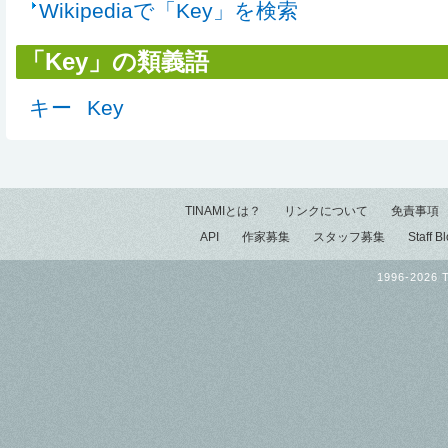
Wikipediaで「Key」を検索
「Key」の類義語
キー
Key
TINAMIとは？
リンクについて
免責事項
API
作家募集
スタッフ募集
Staff B
1996-2026 T