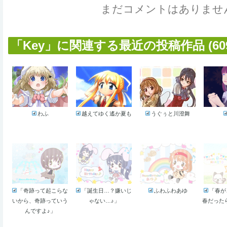
まだコメントはありませ
「Key」に関連する最近の投稿作品 (609
わふ
越えてゆく遙か夏も
うぐぅと川澄舞
「奇跡って起こらな
「誕生日…？嫌いじ
ふわふわあゆ
「春が
いから、奇跡っていう
ゃない…♪」
春だった
んですよ♪」