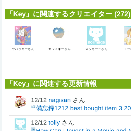
「Key」に関連するクリエイター (272)
ウパッキー
さん
カツメキー
さん
ズッキーニ
さん
モッ
「Key」に関連する更新情報
12/12
nagisan
さん
備忘録1212 best bought item 3 2
12/12
toliy
さん
How Can I Invest in a Movie and