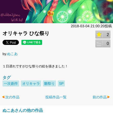
2018-03-04 21:00:20投稿
オリキャラ ひな祭り
2
0
by.
ぬこあ
１日遅れですがひな祭りの絵を描きました！
タグ
一次創作
オリキャラ
雛祭り
SP
次の作品
投稿作品一覧
前の作品
ぬこあさんの他の作品