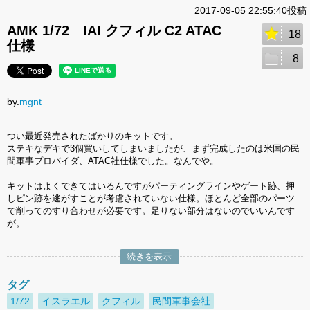
2017-09-05 22:55:40投稿
AMK 1/72 IAI クフィル C2 ATAC
18
仕様
8
by.
mgnt
つい最近発売されたばかりのキットです。
ステキなデキで3個買いしてしまいましたが、まず完成したのは米国の民
間軍事プロバイダ、ATAC社仕様でした。なんでや。
キットはよくできてはいるんですがパーティングラインやゲート跡、押
しピン跡を逃がすことが考慮されていない仕様。ほとんど全部のパーツ
で削ってのすり合わせが必要です。足りない部分はないのでいいんです
が。
続きを表示
タグ
1/72
イスラエル
クフィル
民間軍事会社