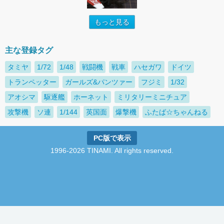
もっと見る
主な登録タグ
タミヤ
1/72
1/48
戦闘機
戦車
ハセガワ
ドイツ
トランペッター
ガールズ&パンツァー
フジミ
1/32
アオシマ
駆逐艦
ホーネット
ミリタリーミニチュア
攻撃機
ソ連
1/144
英国面
爆撃機
ふたば☆ちゃんねる
PC版で表示
1996-2026 TINAMI. All rights reserved.