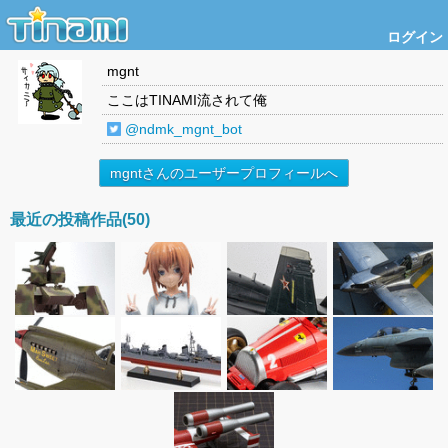
ログイン
mgnt
ここはTINAMI流されて俺
@ndmk_mgnt_bot
mgntさんのユーザープロフィールへ
最近の投稿作品(50)