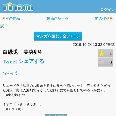
ログイン
次の作品
投稿作品一覧
前の作品
マンガを読む / 全5ページ
2016-10-24 13:32:04投稿
白緑兎 美央卯4
1
シェアする
Tweet
0
by.
みゆう
リュードラ「私達のお饅頭を勝手に食べた罰だにゃ！ 赤く煮えたぎっ
たお湯（実は入浴剤で赤くしただけ）にでも落としてやろうかにゃ」
（=Φ人Φ=）づ
ミオウ「うさうさうさ…」
（=＞ｘ＜=;）