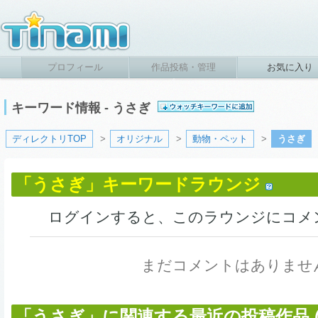
プロフィール
作品投稿・管理
お気に入り
キーワード情報 - うさぎ
ディレクトリTOP
>
オリジナル
>
動物・ペット
>
うさぎ
「うさぎ」キーワードラウンジ
ログインすると、このラウンジにコメ
まだコメントはありませ
「うさぎ」に関連する最近の投稿作品 (3