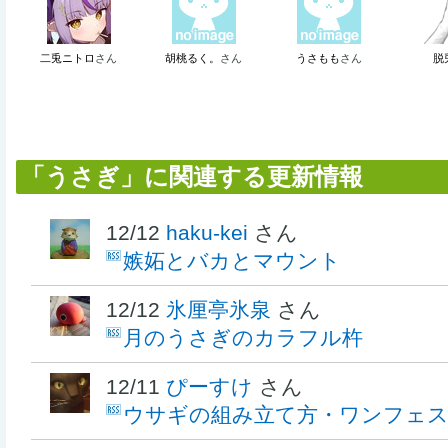
二兎ニトロ
さん
胡桃るく。
さん
うさもも
さん
脱
「うさぎ」に関連する更新情報
12/12
haku-kei
さん
嫉妬とバカとマウント
12/12
氷厘亭氷泉
さん
月のうさぎのカラフル杵
12/11
ぴーすけ
さん
ウサギの組み立て方・ワンフェス