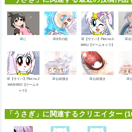
に
8月の絵
【サイバ】Pilot no.0
右
MIKU【ゲームキャラ】
【サイバ】Pilot no.2
お絵描き
お絵描き
MASHIRO【ゲームキ
ャラ】
「うさぎ」に関連するクリエイター (16