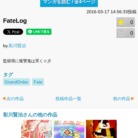
マンガを読む / 全4ページ
2016-03-17 14:56:33投稿
FateLog
0
0
by.
彩川賢治
監獄塔に復讐鬼は哭く☆彡
タグ
GrandOrder
Fate
次の作品
投稿作品一覧
前の作品
彩川賢治さんの他の作品