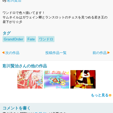
by.
彩川賢治
ワンドロで色々描いてます！
サムネイルはガウェイン卿とランスロットのチェスを見つめる若き王の
昼下がり☆彡
タグ
GrandOrder
Fate
ワンドロ
次の作品
投稿作品一覧
前の作品
彩川賢治さんの他の作品
もっと見る
コメントを書く