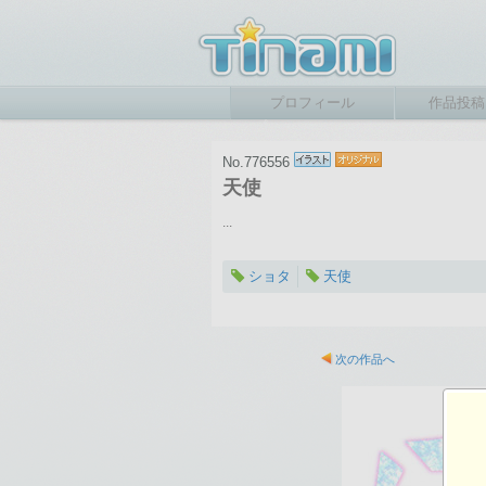
プロフィール
作品投稿
No.776556
天使
...
ショタ
天使
2015-05-10 22:28
総閲覧数：602 閲
次の作品へ
1191×1684ピクセル