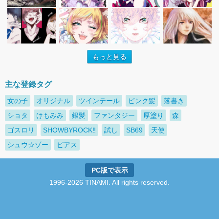
もっと見る
主な登録タグ
女の子
オリジナル
ツインテール
ピンク髪
落書き
ショタ
けもみみ
銀髪
ファンタジー
厚塗り
森
ゴスロリ
SHOWBYROCK‼
試し
SB69
天使
シュウ☆ゾー
ピアス
PC版で表示
1996-2026 TINAMI. All rights reserved.