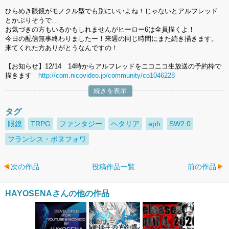
ひらめき眼鏡がモノクル型でも別にいいよね！じゃないとアルフレッド
とかぶりそうで…
お気づきの方もいるかもしれませんがヒーロー6は全員描くよ！
今日の配信無事終わりましたー！来週の同じ時間にまた続き描きます。
来てくれた方ありがとうなんですの！
【お知らせ】12/14 14時からアルフレッドをニコニコ生放送の予約枠で
描きます
http://com.nicovideo.jp/community/co1046228
続きを表示
タグ
眼鏡
TRPG
ファンタジー
ヘタリア
aph
SW2.0
フランシス・ボヌフォワ
次の作品
投稿作品一覧
前の作品
HAYOSENAさんの他の作品