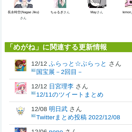
長永時空(Nagae Jiku)
ちゅるぎ
さん
May
さん
lemon
さん
「めがね」に関連する更新情報
12/12
ふらっと☆ぶらっと
さん
国宝展－2回目－
12/12
日宮理李
さん
12/11のツイートまとめ
12/08
明日武
さん
Twitterまとめ投稿 2022/12/08
12/06
nono
さん