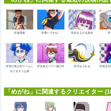
放課後
暑いですね。
起き上がる真央
昔の美少女ゲームに
女装セーラー服少年
活を入れる
貧乏内
出てきそうな娘
「めがね」に関連するクリエイター (18