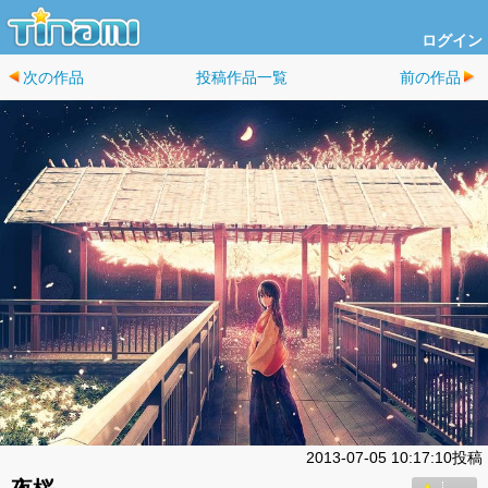
ログイン
次の作品
投稿作品一覧
前の作品
2013-07-05 10:17:10投稿