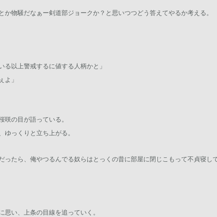
とか物騒だなぁー剣道部ジョークか？と思いつつどう答えてやるか考える。
いる以上警戒するに値する人柄かと」
ぇよ」
桜咲の目が語っている。
、ゆっくりと立ち上がる。
だったら、俺やつるんでる奴らはとっくの昔に部屋に閉じこもって不貞寝し
に思い、上条の目線を追っていく。