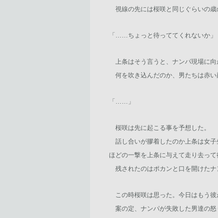
視線の先には桜咲と同じぐらいの歳
「……ちょっと待っててくれないか」
上条はそう言うと、ナンパ現場に向
何を吹き込んだのか、男たちは赤い
「……」
桜咲は先に起こる事を予想した。
話し合いが膠着したのか上条は女子
ほどの一撃を上条に与えて走り去って
残されたのはポカンと口を開けたナ
この時桜咲は思った。今日はもう彼
案の定、ナンパが失敗した男達の怒