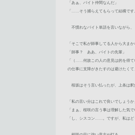
「あぁ、バイト仲間なんだ」
「……そう捕らえてもらって結構です
不慣れなバイト単語を言いながら、
「そこで私が師事してる人から大まか
「師事？ ああ、バイトの先輩」
「（……何故この人の意見は的を得て
の仕事に支障がきたすのは避けたくて
桜坂はそう言い払ったが、上条は釈
「私の言い分はこれで良いでしょうか
「まぁ、桜咲の言う事は理解した気で
「し、シスコン……。ですが、私はど
桜咲の目に強い意志が灯る。