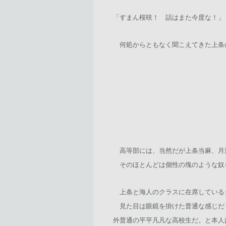
「すまん桜咲！ 話はまた今度な！」
何処からともなく聞こえてきた上条
高等部には、当然だが上条当麻、月
そのほとんどは個性の塊のような奴
上条と海人のクラスに在席している
見た目は眼鏡を掛けた普通な感じだ
外普通の平平凡凡な高校生だ。と本人