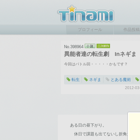
プロフィール
作品投稿
No.398964
異能者達の転生劇 Inネギま
今回はバトル回・・・・・かもです？
転生
ネギま
とある魔術
2012-
ある日の昼下がり。
休日で課題も出てないし折角だから