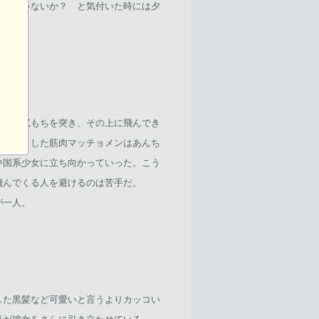
もんじゃないか？ と気付いた時には夕
ろんで尻もちを突き、その上に飛んでき
で黒光りした筋肉マッチョメンはあんち
中国系少女に立ち向かっていった。こう
飛んでくる人を避けるのは苦手だ。
が一人。
した黒髪など可愛いと言うよりカッコい