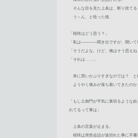
そんな目を見た上条は、斬り捨てる
う～ん、と唸った後、
「桜咲はどう思う？」
「私は――――聞き伝ですが、聞いて
「そうだよな。けど、俺はそう思えね
「それは……」
単に買いかぶりすぎなのでは？ と
ようやく痛みが落ち着いてきたのか
「もし土御門が平気に裏切るような奴
れてるって事は」
上条の言葉が止まる。
桜咲は突然会話が途切れた事に不審