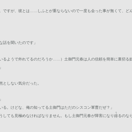
。ですが、彼とは……しふとが重ならないので一度も会った事が無くて、ど
な話を聞いたのです」
いるようで外れてるのだろうか……）土御門元春は人の信頼を簡単に裏切る
」
然としない気分だった。
」
いる。けどな、俺の知ってる土御門はただのシスコン軍曹だぜ？」
う
うしても見極めなければなりません。もし土御門元春が障害になり
るのな
得