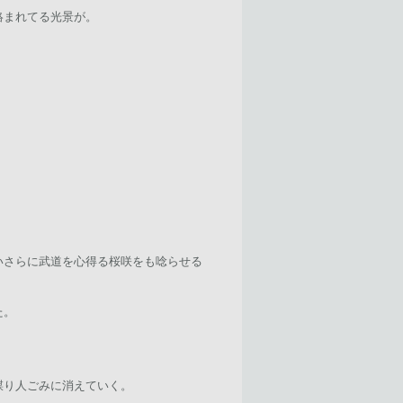
絡まれてる光景が。
いさらに武道を心得る桜咲をも唸らせる
た。
謀り人ごみに消えていく。