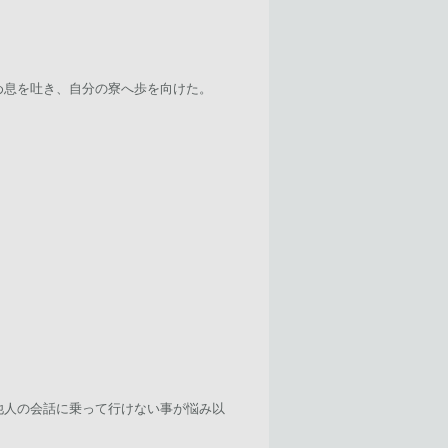
め息を吐き、自分の寮へ歩を向けた。
。
他人の会話に乗って行けない事が悩み以