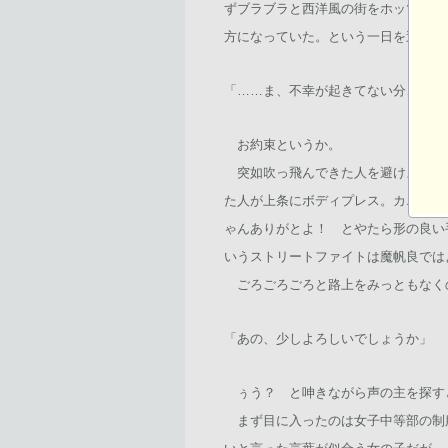
ずブラブラと西洋風の街をホッツキ歩
方になっていた。という一日を過ごし
「……ま、不幸が起きてない分、良か
お約束というか。
突如吹っ飛んできた人を避けようと
た人が上条にボディプレス。カエルが
ゃんありがとよ！ とやたら形の良い
いうストリートファイトは魔帆良では
ごろごろごろと路上をみっともなく
「あの、少しよろしいでしょうか」
ぅう？ と呻きながら声の主を探す
まず目に入ったのは女子中等部の制