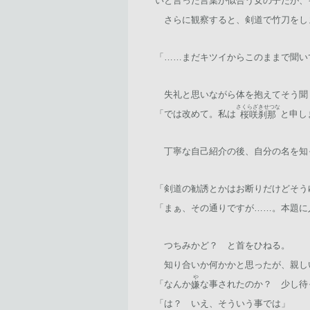
いと言った言葉が似合う女の子だが、
さらに観察すると、剣道で竹刀をし
「……まだキツイからこのままで聞い
失礼と思いながら体を抱えてそう聞
さくらざきせつな
「では改めて。私は
と申し
桜咲刹那
丁寧な自己紹介の後、自分の名を知
「剣道の勧誘とかはお断りだけどそう
「まぁ、その通りですが……。本題に
つちみかど？ と首をひねる。
知り合いか何かかと思ったが、親し
や
「なんか
な事されたのか？ 少し待
嫌
「は？ いえ、そういう事では」