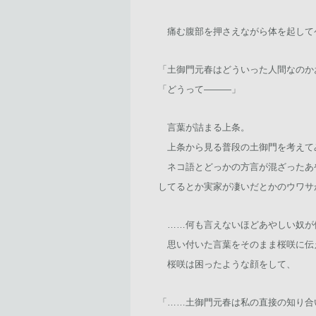
痛む腹部を押さえながら体を起して
「土御門元春はどういった人間なのか
「どうって―――」
言葉が詰まる上条。
上条から見る普段の土御門を考えて
ネコ語とどっかの方言が混ざったあ
してるとか実家が凄いだとかのウワサ
……何も言えないほどあやしい奴が
思い付いた言葉をそのまま桜咲に伝
桜咲は困ったような顔をして、
「……土御門元春は私の直接の知り合