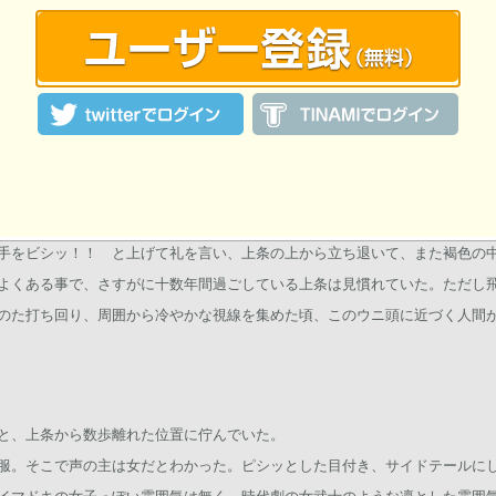
いて、あれ、学生さんってこういう日には大抵友達とカラオケ行ったりする
た上条はただ打ちひしがれるしかなかった。
ったと思いますかなぁっ！？」
数歩後ろへ下がる。が、何故か足元に落ちていた空き缶をふんづけ、すっこ
潰れたような声を出し悶絶した。トンデモない偶然で助けられた汗と日焼け
手をビシッ！！ と上げて礼を言い、上条の上から立ち退いて、また褐色の
よくある事で、さすがに十数年間過ごしている上条は見慣れていた。ただし
のた打ち回り、周囲から冷やかな視線を集めた頃、このウニ頭に近づく人間
と、上条から数歩離れた位置に佇んでいた。
服。そこで声の主は女だとわかった。ピシッとした目付き、サイドテールに