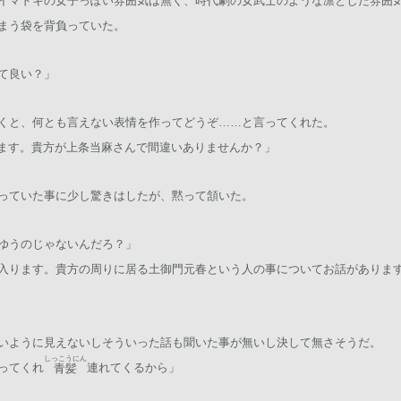
イマドキの女子っぽい雰囲気は無く、時代劇の女武士のような凛とした雰囲
まう袋を背負っていた。
て良い？」
くと、何とも言えない表情を作ってどうぞ……と言ってくれた。
ます。貴方が上条当麻さんで間違いありませんか？」
っていた事に少し驚きはしたが、黙って頷いた。
ゆうのじゃないんだろ？」
入ります。貴方の周りに居る土御門元春という人の事についてお話がありま
いように見えないしそういった話も聞いた事が無いし決して無さそうだ。
しっこうにん
ってくれ
連れてくるから」
青髪