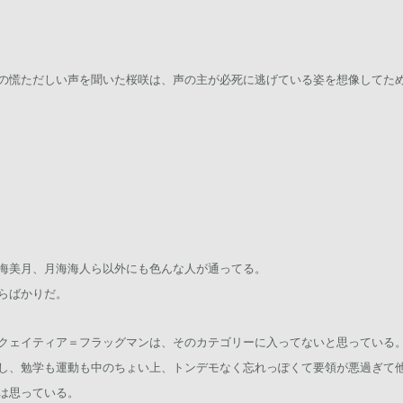
の慌ただしい声を聞いた桜咲は、声の主が必死に逃げている姿を想像してた
海美月、月海海人ら以外にも色んな人が通ってる。
らばかりだ。
クェイティア＝フラッグマンは、そのカテゴリーに入ってないと思っている
し、勉学も運動も中のちょい上、トンデモなく忘れっぽくて要領が悪過ぎて
は思っている。