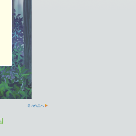
前の作品へ