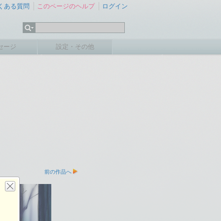
くある質問
このページのヘルプ
ログイン
セージ
設定・その他
前の作品へ