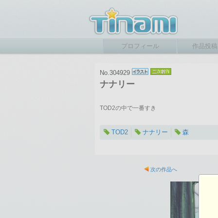
プロフィール
作品投稿
No.304929
ナナリー
TOD2の中で一番すき
TOD2
ナナリー
森
2011-09-21 2
総閲覧数：103
次の作品へ
650×400ピク