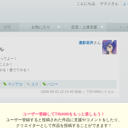
こんにちは、 ゲストさん
よ
・管理
お気に入り
交流・上達支援
メッ
遺影亜丼
さん
ル
だってよー！
ことか！
やる！愛でてやる！
マジアカ
ユリ
バニー
2008-09-01 22:24:45 投稿 ／ 720×996ピクセル
:45 投稿
覧ユーザー数：1666
遺影亜丼さんの投稿作品一覧
ユーザー登録してTINAMIをもっと楽しもう！
ユーザー登録すると投稿された作品に支援やコメントをしたり、
クリエイターとして作品を投稿することができます！