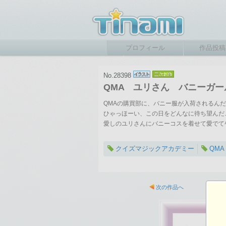
プロフィール
作品投稿
No.28398
QMA ユリさん バニーガー
QMAの購買部に、バニー服が入荷されるん
ひゃっほーい、この日をどんなに待ち望んだ
愛しのユリさんにバニーコスを着せて愛でて
クイズマジックアカデミー
QMA
2008-09-01 22:24
総閲覧数：1709 閲
次の作品へ
720×996ピクセル