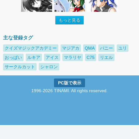
もっと見る
主な登録タグ
クイズマジックアカデミー
マジアカ
QMA
バニー
ユリ
おっぱい
ルキア
アイス
マラリヤ
C75
リエル
サークルカット
シャロン
PC版で表示
1996-2026 TINAMI. All rights reserved.