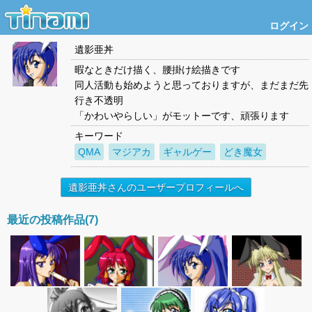
ログイン
遺影亜丼
暇なときだけ描く、腰掛け絵描きです
同人活動も始めようと思っておりますが、まだまだ先
行き不透明
「かわいやらしい」がモットーです、頑張ります
キーワード
QMA
マジアカ
ギャルゲー
どき魔女
遺影亜丼さんのユーザープロフィールへ
最近の投稿作品(7)