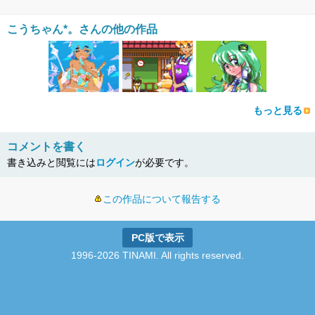
こうちゃん*。さんの他の作品
もっと見る
コメントを書く
書き込みと閲覧には
ログイン
が必要です。
この作品について報告する
PC版で表示
1996-2026 TINAMI. All rights reserved.