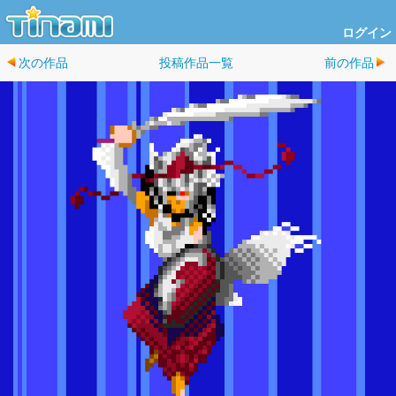
ログイン
次の作品
投稿作品一覧
前の作品