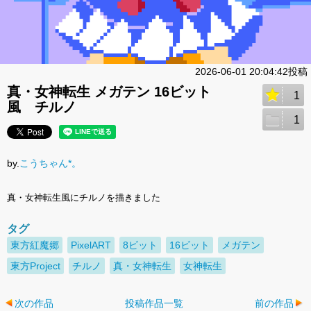
2026-06-01 20:04:42投稿
真・女神転生 メガテン 16ビット
1
風 チルノ
1
by.
こうちゃん*。
真・女神転生風にチルノを描きました
タグ
東方紅魔郷
PixelART
8ビット
16ビット
メガテン
東方Project
チルノ
真・女神転生
女神転生
次の作品
投稿作品一覧
前の作品