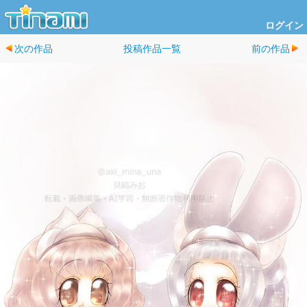
ログイン
次の作品
投稿作品一覧
前の作品