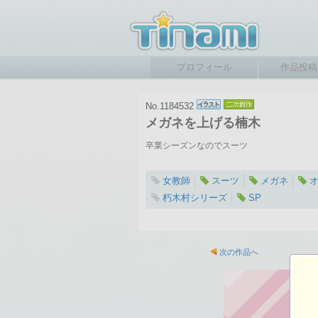
プロフィール
作品投稿
No.1184532
メガネを上げる楠木
卒業シーズンなのでスーツ
女教師
スーツ
メガネ
朽木村シリーズ
SP
2026-03-24 12:44
総閲覧数：167 閲
次の作品へ
1024×1453ピクセル