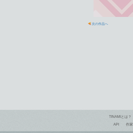
次の作品へ
TINAMIとは？
API
作家