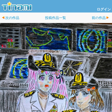
ログイン
次の作品
投稿作品一覧
前の作品