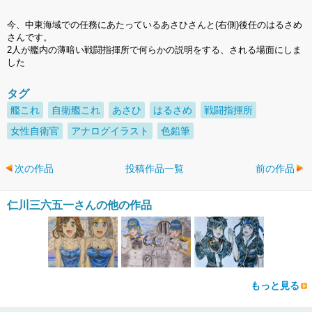
今、中東海域での任務にあたっているあさひさんと(右側)後任のはるさめ
さんです。
2人が艦内の薄暗い戦闘指揮所で何らかの説明をする、される場面にしま
した
タグ
艦これ
自衛艦これ
あさひ
はるさめ
戦闘指揮所
女性自衛官
アナログイラスト
色鉛筆
次の作品
投稿作品一覧
前の作品
仁川三六五一さんの他の作品
もっと見る