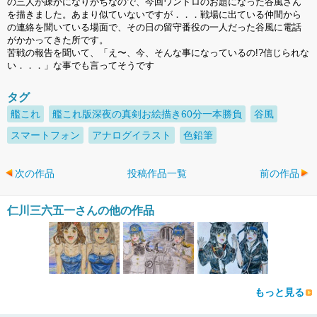
の三人が疎かになりがちなので、今回ワンドロのお題になった谷風さん
を描きました。あまり似ていないですが．．．戦場に出ている仲間から
の連絡を聞いている場面で、その日の留守番役の一人だった谷風に電話
がかかってきた所です。
苦戦の報告を聞いて、「え〜、今、そんな事になっているの!?信じられな
い．．．」な事でも言ってそうです
タグ
艦これ
艦これ版深夜の真剣お絵描き60分一本勝負
谷風
スマートフォン
アナログイラスト
色鉛筆
次の作品
投稿作品一覧
前の作品
仁川三六五一さんの他の作品
もっと見る