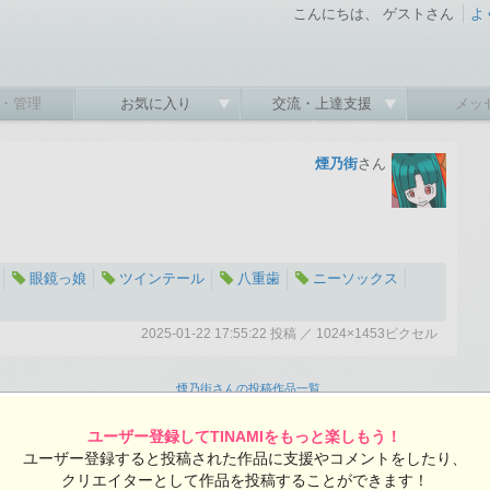
こんにちは、 ゲストさん
よ
・管理
お気に入り
交流・上達支援
メッ
煙乃街
さん
眼鏡っ娘
ツインテール
八重歯
ニーソックス
2025-01-22 17:55:22 投稿 ／ 1024×1453ピクセル
:22 投稿
覧ユーザー数：440
煙乃街さんの投稿作品一覧
ユーザー登録してTINAMIをもっと楽しもう！
ユーザー登録すると投稿された作品に支援やコメントをしたり、
クリエイターとして作品を投稿することができます！