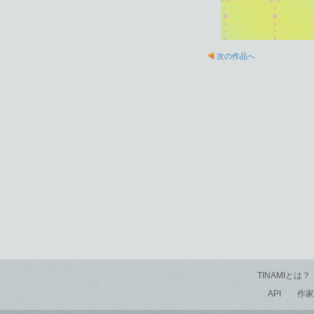
次の作品へ
TINAMIとは？
API
作家