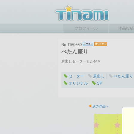
プロフィール
作品投稿
No.1160660
ぺたん座り
肩出しセーターとか好き
セーター
肩出し
ぺたん座り
オリジナル
SP
2025-01-22 17:55
総閲覧数：442 閲
次の作品へ
1024×1453ピクセル