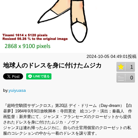
2024-10-05 04:49:01投稿
地球人のドレスを身に付けたムジカ
1
0
by.
yuiyuasa
『超時空騎団サザンクロス』第20話 デイ・ドリーム（Day-dream）【白
昼夢】1984年9月9日放映脚本：寺田憲史 絵コンテ・演出；秦義人 作
画監督：新井豊にて、ジャンヌ・フランセーズのクローゼットから提供
されたドレスを身に付けたムジカ・ノヴァ
ジャンヌは連れ帰ったムジカに、自らの士官用個室のクローゼットの私
服のコレクションの中から一着のドレスを譲り渡す。