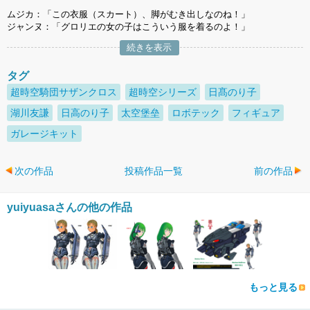
ムジカ：「この衣服（スカート）、脚がむき出しなのね！」
ジャンヌ：「グロリエの女の子はこういう服を着るのよ！」
続きを表示
タグ
超時空騎団サザンクロス
超時空シリーズ
日髙のり子
湖川友謙
日高のり子
太空堡垒
ロボテック
フィギュア
ガレージキット
次の作品
投稿作品一覧
前の作品
yuiyuasaさんの他の作品
もっと見る