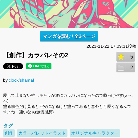
マンガを読む / 全2ページ
2023-11-22 17:09:31投稿
【創作】カラパレその2
5
2
by.
clock/shamal
愛して止まない推しキャラが遂にカラパレになったので載っけやす(えへ
へ)
塗る前色だけ見ると不安になるけど塗ってみると意外と可愛くなるんで
すよね、凄いなぁ(激浅感想)
タグ
創作
カラーパレットイラスト
オリジナルキャラクター