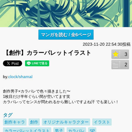
マンガを読む / 全6ページ
2023-11-20 22:54:30投稿
【創作】カラーパレットイラスト
3
2
by.
clock/shamal
創作男子×カラパレで色々描きました〜
1枚目だけ半年ぐらい間が空いてます笑
カラパレってセンスが問われるから難しいですよね汗 でも楽しい！
タグ
創作キャラ
創作
オリジナルキャラクター
イラスト
カラーパレットイラスト
男子
カラパレ
SP