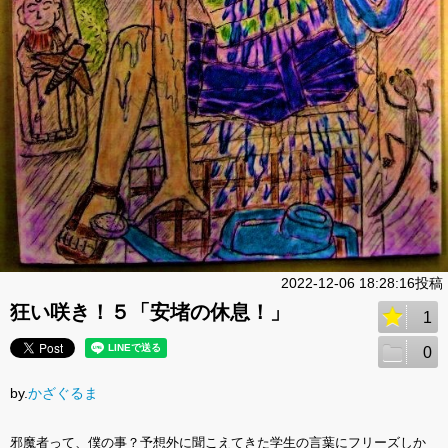
2022-12-06 18:28:16投稿
狂い咲き！５「安堵の休息！」
1
0
by.
かざぐるま
邪魔者って、僕の事？予想外に聞こえてきた学生の言葉にフリーズしか