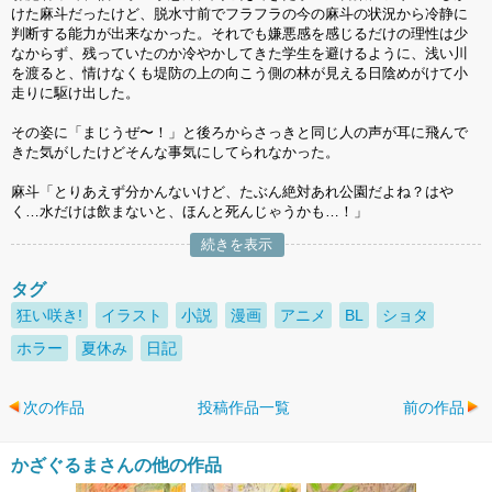
けた麻斗だったけど、脱水寸前でフラフラの今の麻斗の状況から冷静に
判断する能力が出来なかった。それでも嫌悪感を感じるだけの理性は少
なからず、残っていたのか冷やかしてきた学生を避けるように、浅い川
を渡ると、情けなくも堤防の上の向こう側の林が見える日陰めがけて小
走りに駆け出した。
その姿に「まじうぜ〜！」と後ろからさっきと同じ人の声が耳に飛んで
きた気がしたけどそんな事気にしてられなかった。
麻斗「とりあえず分かんないけど、たぶん絶対あれ公園だよね？はや
く…水だけは飲まないと、ほんと死んじゃうかも…！」
続きを表示
タグ
狂い咲き!
イラスト
小説
漫画
アニメ
BL
ショタ
ホラー
夏休み
日記
次の作品
投稿作品一覧
前の作品
かざぐるまさんの他の作品