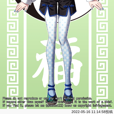
2022-05-16 11:14:58投稿