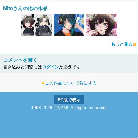
Mitoさんの他の作品
もっと見る
コメントを書く
書き込みと閲覧には
ログイン
が必要です。
この作品について報告する
PC版で表示
1996-2026 TINAMI. All rights reserved.