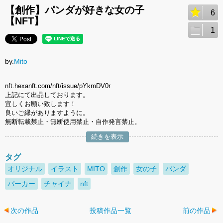
【創作】パンダが好きな女の子
6
【NFT】
1
by.
Mito
nft.hexanft.com/nft/issue/pYkmDV0r
上記にて出品しております。
宜しくお願い致します！
良いご縁がありますように。
無断転載禁止・無断使用禁止・自作発言禁止。
続きを表示
タグ
オリジナル
イラスト
MITO
創作
女の子
パンダ
パーカー
チャイナ
nft
次の作品
投稿作品一覧
前の作品