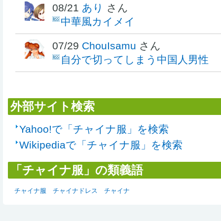
08/21
あり
さん
中華風カイメイ
07/29
ChouIsamu
さん
自分で切ってしまう中国人男性
外部サイト検索
Yahoo!で「チャイナ服」を検索
Wikipediaで「チャイナ服」を検索
「チャイナ服」の類義語
チャイナ服
チャイナドレス
チャイナ