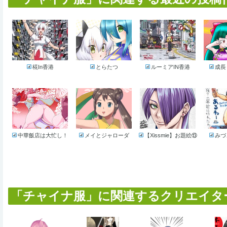
椛In香港
とらたつ
ルーミアIN香港
成長
中華飯店は大忙し！
メイとジャローダ
【Xissmie】お題絵⑬
みづ
「チャイナ服」に関連するクリエイター 