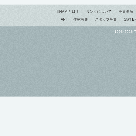
TINAMIとは？
リンクについて
免責事項
API
作家募集
スタッフ募集
Staff B
1996-2026 T