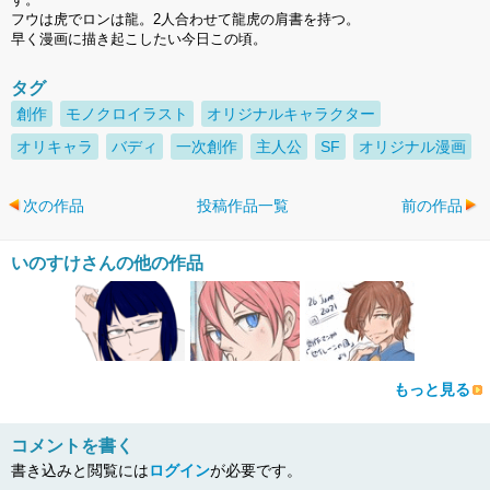
フウは虎でロンは龍。2人合わせて龍虎の肩書を持つ。
早く漫画に描き起こしたい今日この頃。
タグ
創作
モノクロイラスト
オリジナルキャラクター
オリキャラ
バディ
一次創作
主人公
SF
オリジナル漫画
次の作品
投稿作品一覧
前の作品
いのすけさんの他の作品
もっと見る
コメントを書く
書き込みと閲覧には
ログイン
が必要です。