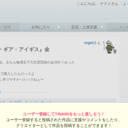
こんにちは、 ゲストさん
よ
・管理
お気に入り
交流・上達支援
メッ
mgnt
さん
リス・ギア・アイギス』金
る、太もも敏感女子大生原型師の金潟すぐみっス
］で購入したものっスよ
し作りやすかったっスねぇ〜
示
ぐみ
1/10
レジンキット
2020-05-04 00:49:32 投稿 ／ 1200×1800ピクセル
ユーザー登録してTINAMIをもっと楽しもう！
ユーザー登録すると投稿された作品に支援やコメントをしたり、
mgntさんの投稿作品一覧
クリエイターとして作品を投稿することができます！