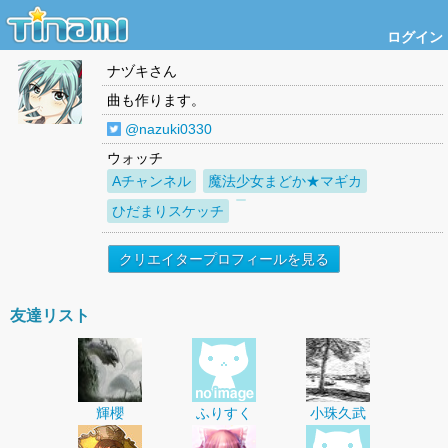
ログイン
ナヅキ
さん
曲も作ります。
@nazuki0330
ウォッチ
Aチャンネル
魔法少女まどか★マギカ
ひだまりスケッチ
クリエイタープロフィールを見る
友達リスト
輝櫻
ふりすく
小珠久武