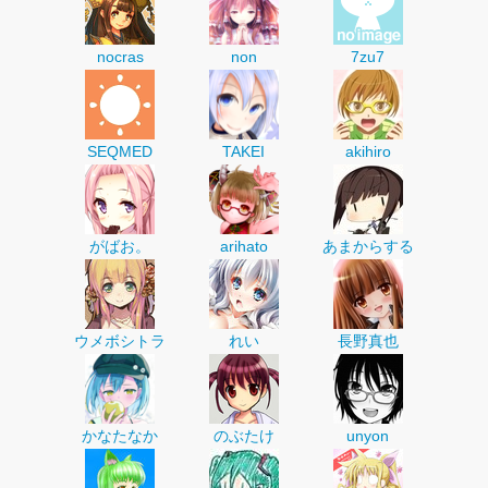
nocras
non
7zu7
SEQMED
TAKEI
akihiro
がばお。
arihato
あまからする
ウメボシトラ
れい
長野真也
かなたなか
のぶたけ
unyon