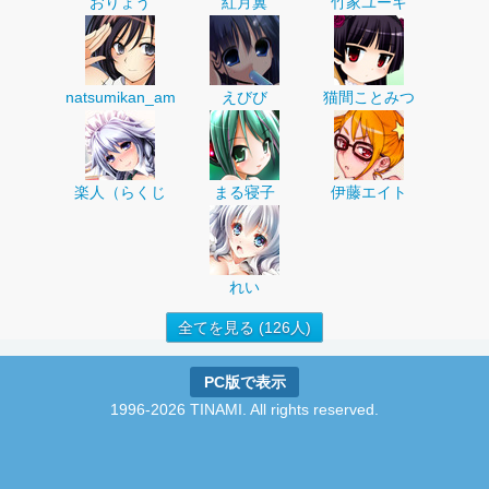
おりょう
紅月翼
竹家ユーキ
natsumikan_am
えびび
猫間ことみつ
楽人（らくじ
まる寝子
伊藤エイト
れい
全てを見る (126人)
PC版で表示
1996-2026 TINAMI. All rights reserved.