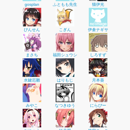
gosplan
ふともも先生
猫伊光
びんせん
こぎん
伊倉ナギサ
まさち
福田シュウシ
しろすず
水鍵厄雛
はりもじ
月本葵
みやこ
なつきゆう
にらぴー