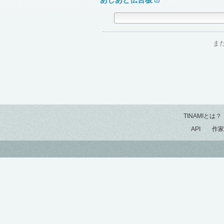
ま
TINAMIとは？
API
作家