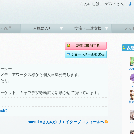
こんにちは、 ゲストさん
よ
・管理
お気に入り
交流・上達支援
メッ
友
レーター
do
ーメディアワークス様から個人画集発売します。
てたり。
ジャケット、キャラデザ等幅広く活動させて頂いています。
榎
ypeh2
hatsukoさんのクリエイタープロフィールへ
パ