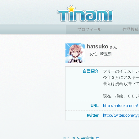
プロフィール
作品投稿
hatsuko
さん
女性 埼玉県
自己紹介
フリーのイラスト
今年３月にアスキ
最近は漫画も描い
現在、挿絵、ＣＤ
URL
http://hatsuko.com/
twitter
http://twitter.com/t
あしあと伝言板