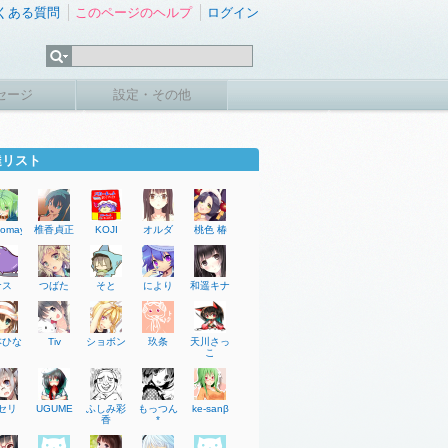
くある質問
このページのヘルプ
ログイン
セージ
設定・その他
達リスト
domayo
椎香貞正
KOJI
オルダ
桃色 椿
ナス
つばた
そと
により
和遥キナ
本ひな
Tiv
ショボン
玖条
天川さっ
こ
セリ
UGUME
ふしみ彩
もっつん
ke-sanβ
香
*