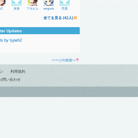
AC
水奈
フカヒレ
wogura
竹見
全てを見る (42人)
tter Updates
ts by typeh2
ページの先頭へ
ン
利用規約
お問い合わせ