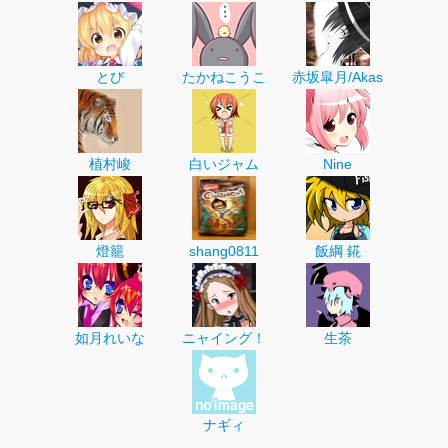
とび
たかねこうこ
赤坂皐月/Akas
植村峻
白いジャム
Nine
燈籠
shang0811
飯綱 錵
如月れいな
ニャイング！
生茶
ナギィ