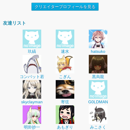
クリエイタープロフィールを見る
友達リスト
玖縞
速水
hatsuko
コンバット若
こぎん
黒烏龍
skyclayman
寄弦
G0LDMAN
明卦抄一
あもぎり
みこさく