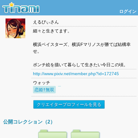
ログイン
えるびぃ
さん
細々と生きてます。
横浜ベイスターズ、横浜Fマリノスが勝てば結構幸
せ。
ポンチ絵を描いて暮らして生きたい今日この頃。
http://www.pixiv.net/member.php?id=172745
ウォッチ
恋姫†無双
クリエイタープロフィールを見る
公開コレクション（2）