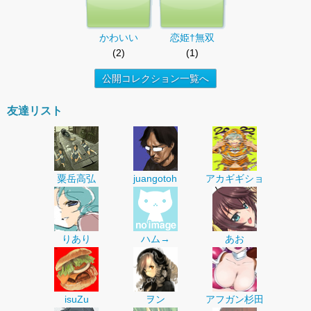
かわいい
恋姫†無双
(2)
(1)
公開コレクション一覧へ
友達リスト
粟岳高弘
juangotoh
アカギギショ
りあり
ハム→
あお
isuZu
ヲン
アフガン杉田