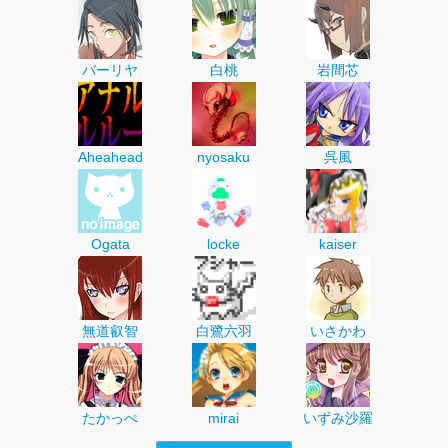
バーリヤ
白桃
岩間芯
Aheahead
nyosaku
呉風
Ogata
locke
kaiser
無道叡智
白鷺六羽
いさかわ
たかっぺ
mirai
いずみ沙羅