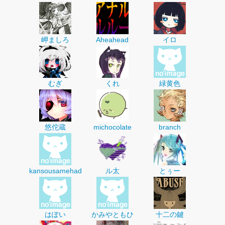
岬ましろ
Aheahead
イロ
むぎ
くれ
緑黄色
悠佗蔵
michocolate
branch
kansousamehad
ル太
とぅー
はぽい
かみやともひ
十二の鍵