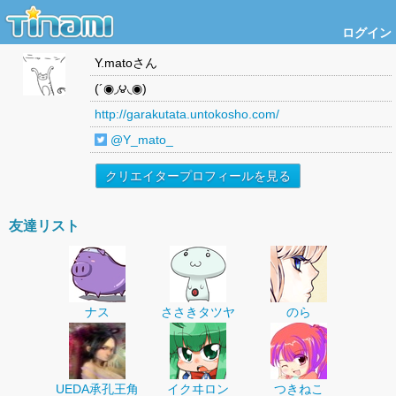
ログイン
Y.mato
さん
(´◉◞౪◟◉)
http://garakutata.untokosho.com/
@Y_mato_
クリエイタープロフィールを見る
友達リスト
ナス
ささきタツヤ
のら
UEDA承孔王角
イクヰロン
つきねこ