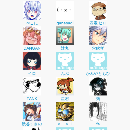
ぺこに
ganesagi
四電 ヒロ
DANGAN
辻丸
穴吹孝
イロ
んぶ
かみやともひ
TANK
星村
菊
渋谷すさの
ｖｉｖｉ
fa