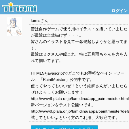
ログイン
lumis
さん
昔は自作ゲームで使う用のイラストを描いていました
が最近は全然描けず・・・。
皆さんのイラストを見て一念発起しようかと思ってま
す。
最近はミクさんや艦これ、特に五月雨ちゃんを力を入
れて描いてます。
HTML5+javascriptでどこでもお手軽なペイントツー
ル、「PaintMeister」公開中です。
使ってやってもいいぜ！という絵師さんがいましたら
ぜひよろしくお願いします！
http://www8.plala.or.jp/lumidina/app_paintmeister.html
新バージョンをテスト公開中です。
http://www8.plala.or.jp/lumidina/apps/paintmeister/def
試してもいいよという方のご利用、大歓迎です。