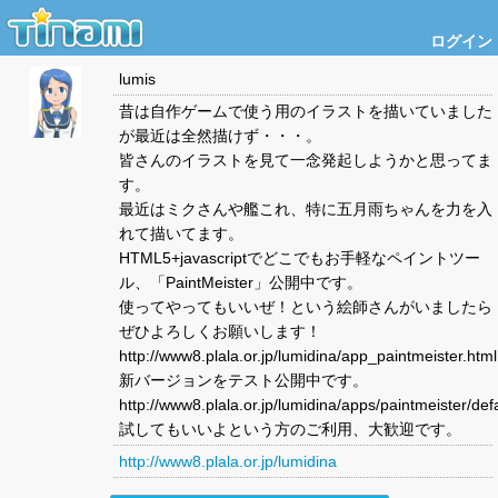
ログイン
lumis
昔は自作ゲームで使う用のイラストを描いていました
が最近は全然描けず・・・。
皆さんのイラストを見て一念発起しようかと思ってま
す。
最近はミクさんや艦これ、特に五月雨ちゃんを力を入
れて描いてます。
HTML5+javascriptでどこでもお手軽なペイントツー
ル、「PaintMeister」公開中です。
使ってやってもいいぜ！という絵師さんがいましたら
ぜひよろしくお願いします！
http://www8.plala.or.jp/lumidina/app_paintmeister.html
新バージョンをテスト公開中です。
http://www8.plala.or.jp/lumidina/apps/paintmeister/def
試してもいいよという方のご利用、大歓迎です。
http://www8.plala.or.jp/lumidina