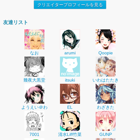
クリエイタープロフィールを見る
友達リスト
なお
arumi
Qoopie
幾夜大黒堂
itsuki
いわはたたき
ようえい＠わ
EL
わざきた
7001
清水Liff竹菜
GUNP