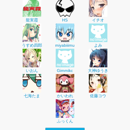
龍実霞
HS
イチオ
うすめ四郎
miyabiiimu
よみ
いおん
Gimmikc
大神ゆうき
七海たま
かいわれ
佐藤コウ
ふっくん