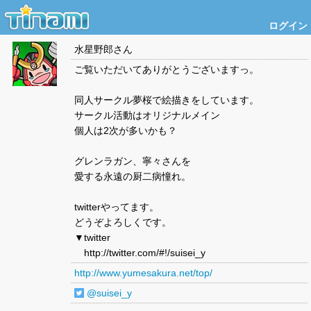
ログイン
水星野郎
さん
ご覧いただいてありがとうございますっ。
同人サークル夢桜で絵描きをしています。
サークル活動はオリジナルメイン
個人は2次が多いかも？
グレンラガン、寧々さんを
愛する永遠の厨二病憧れ。
twitterやってます。
どうぞよろしくです。
▼twitter
http://twitter.com/#!/suisei_y
http://www.yumesakura.net/top/
@suisei_y