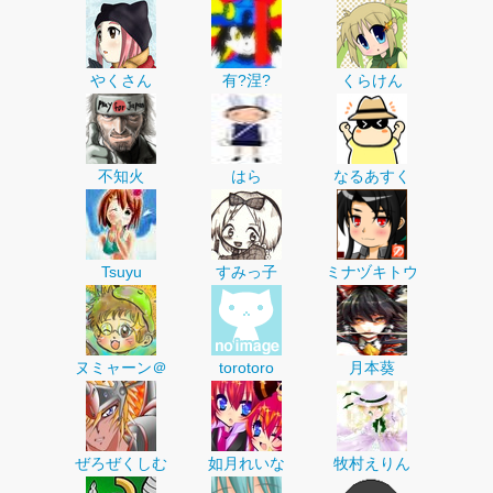
やくさん
有?涅?
くらけん
不知火
はら
なるあすく
Tsuyu
すみっ子
ミナヅキトウ
ヌミャーン＠
torotoro
月本葵
ぜろぜくしむ
如月れいな
牧村えりん