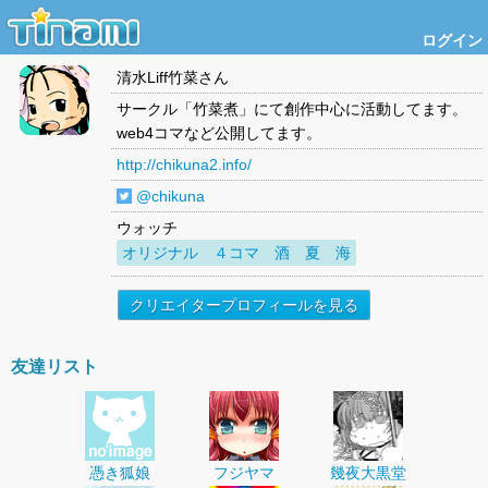
ログイン
清水Liff竹菜
さん
サークル「竹菜煮」にて創作中心に活動してます。
web4コマなど公開してます。
http://chikuna2.info/
@chikuna
ウォッチ
オリジナル ４コマ 酒 夏 海
クリエイタープロフィールを見る
友達リスト
憑き狐娘
フジヤマ
幾夜大黒堂