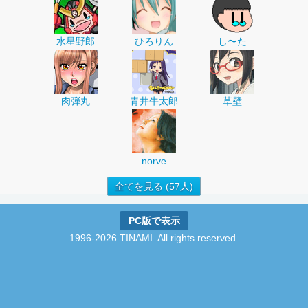
水星野郎
ひろりん
し〜た
肉弾丸
青井牛太郎
草壁
norve
全てを見る (57人)
PC版で表示
1996-2026 TINAMI. All rights reserved.