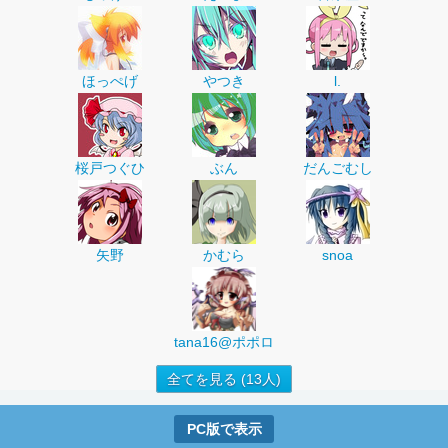
ほっぺげ
やつき
l.
桜戸つぐひ
ぶん
だんごむし
矢野
かむら
snoa
tana16@ポポロ
全てを見る (13人)
PC版で表示