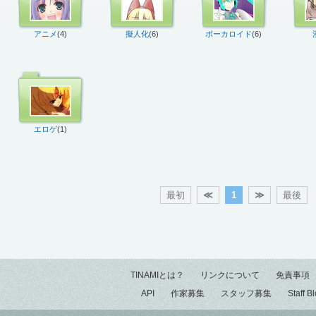
アニメ
(4)
擬人化
(6)
ボーカロイド
(6)
エロゲ
(1)
最初
≪
1
≫
最後
TINAMIとは？
リンクについて
免責事項
API
作家募集
スタッフ募集
Staff B