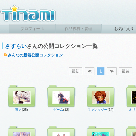
プロフィール
作品投稿・管理
お気に入り
さすらい
さんの公開コレクション一覧
みんなの新着公開コレクション
最初
≪
1
≫
最後
東方
(25)
ゲーム
(12)
ファンタジー
(14)
オリ