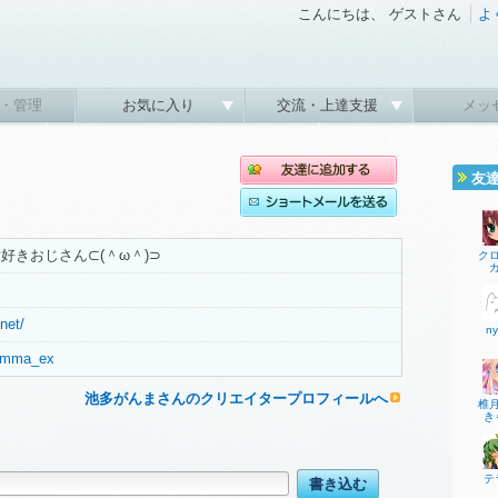
こんにちは、 ゲストさん
よ
・管理
お気に入り
交流・上達支援
メッ
友
好きおじさん⊂(＾ω＾)⊃
ク
ス
net/
ny
/gamma_ex
池多がんまさんのクリエイタープロフィールへ
椎
き
テ