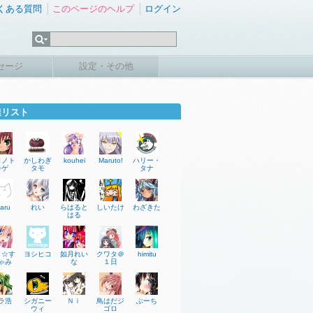
くある質問
このページのヘルプ
ログイン
セージ
設定・その他
達リスト
ロノト
かしわぎ
kouhei
Maruto!
ハリー・
カゲ
タモ
タナ
aru
れい
らはると
しいたけ
わざきた
はる
月☆す
ヨシヒコ
如月れい
クワタ＠
himitu
ゃみ
な
１日
ラ浩
シガニー
Ｎｉ
鳥はだジ
ぶーち
ウィ
ゴロ