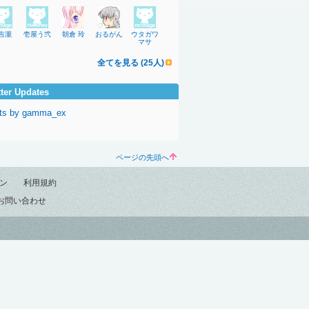
吉瀧
壱屋う弐
朝倉 玲
おるがん
ウタガワ
マサ
全てを見る (25人)
tter Updates
ts by gamma_ex
ページの先頭へ
ン
利用規約
お問い合わせ