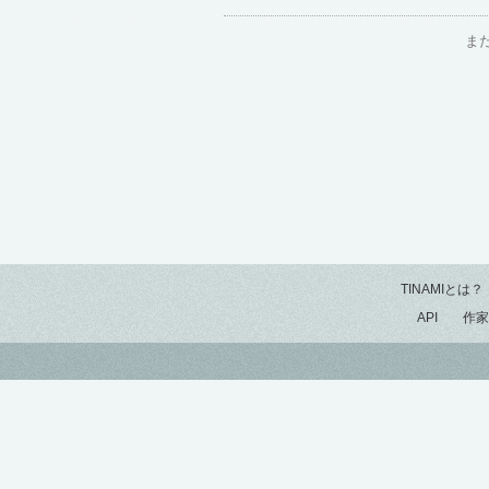
ま
TINAMIとは？
API
作家