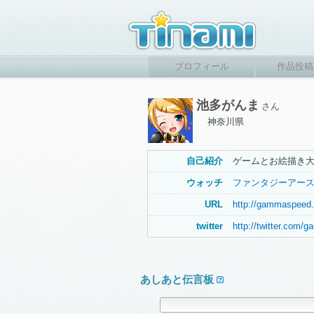
プロフィール
作品投稿
池多がんま
さん
神奈川県
自己紹介
ゲームとお絵描き大
ウォッチ
ファンタジーアー
URL
http://gammaspeed.
twitter
http://twitter.com
あしあと伝言板