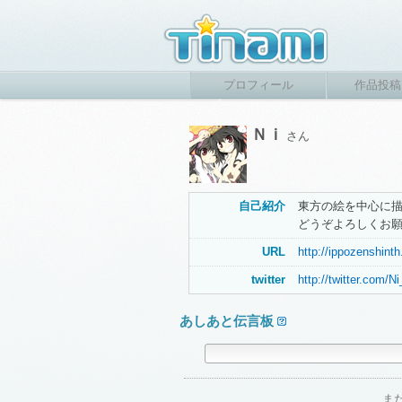
プロフィール
作品投稿
Ｎｉ
さん
自己紹介
東方の絵を中心に
どうぞよろしくお
URL
http://ippozenshint
twitter
http://twitter.com/
あしあと伝言板
ま