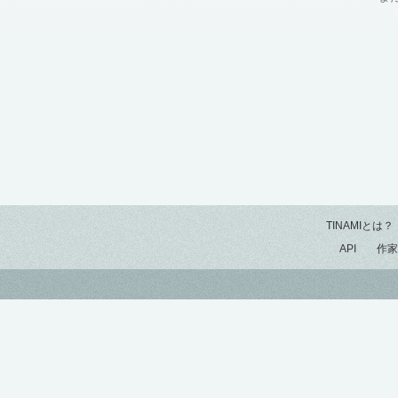
TINAMIとは？
API
作家