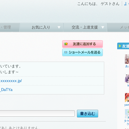
こんにちは、 ゲストさん
よ
・管理
お気に入り
交流・上達支援
メッ
友
描いています。
あ
願いします～
h.xxxxxxxx.jp/
k
Ni_DaTYa
yan
タ
だあしあとはありません。