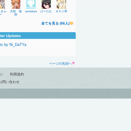
んきゅ
犬衛 瑞
samidare_gzgz
けーだむ
オヤジ草
ー
樹
全てを見る (66人)
tter Updates
ts by Ni_DaTYa
ページの先頭へ
ン
利用規約
お問い合わせ