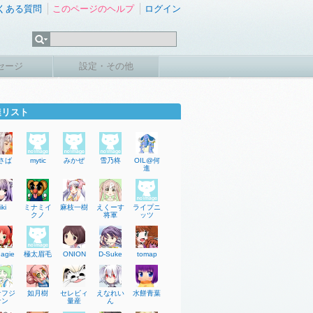
くある質問
このページのヘルプ
ログイン
セージ
設定・その他
達リスト
さば
mytic
みかぜ
雪乃柊
OIL@何
進
iki
ミナミイ
麻枝一樹
えくーす
ライプニ
クノ
将軍
ッツ
agie
極太眉毛
ONION
D-Suke
tomap
ケフジ
如月樹
セレビィ
えなれい
水餅青葉
ケン
量産
ん