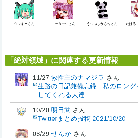
ツッキー
さん
コセタカシ
さん
うつぶしかさね
さん
たはる
「絶対領域」に関連する更新情報
11/27
救性主のナマジラ
さん
生路の日記兼備忘録 私のロング
してくれる人達
10/20
明日武
さん
Twitterまとめ投稿 2021/10/20
08/29
せんか
さん