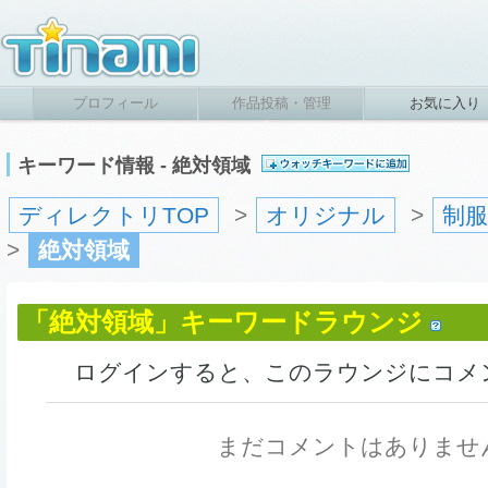
プロフィール
作品投稿・管理
お気に入り
キーワード情報 - 絶対領域
ディレクトリTOP
>
オリジナル
>
制
>
絶対領域
「絶対領域」キーワードラウンジ
ログインすると、このラウンジにコメ
まだコメントはありませ