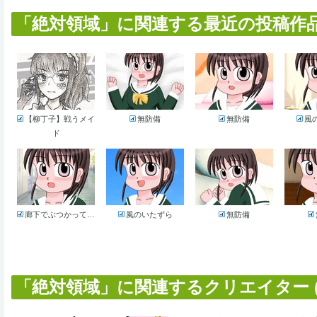
「絶対領域」に関連する最近の投稿作品 (
【柳丁子】戦うメイ
無防備
無防備
風
ド
廊下でぶつかって…
風のいたずら
無防備
「絶対領域」に関連するクリエイター (